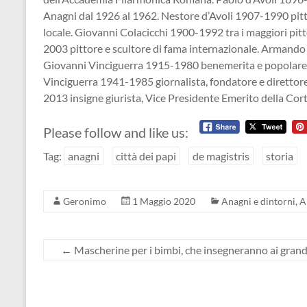
Anagni dal 1926 al 1962. Nestore d’Avoli 1907-1990 pittor
locale. Giovanni Colacicchi 1900-1992 tra i maggiori pi
2003 pittore e scultore di fama internazionale. Armando 
Giovanni Vinciguerra 1915-1980 benemerita e popolare fi
Vinciguerra 1941-1985 giornalista, fondatore e direttor
2013 insigne giurista, Vice Presidente Emerito della Cor
Please follow and like us:
Tag:
anagni
città dei papi
de magistris
storia
Geronimo
1 Maggio 2020
Anagni e dintorni
,
A
←
Mascherine per i bimbi, che insegneranno ai grand