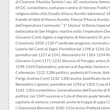
di Cicerone. Mustela Tamisio I sec. AC centurione, famos
69 DC condottiero; coetaneo e amico di Nerone. Publio 
religiosa della città. Evodio (Marco Aurelio Sabiniano) 1
fratello di latte di Marco Aurelio. Marcia (Marcia Aureli
dell’imperatore Commodo; “1^ Donna” di Roma Imperial
battezzata da San Magno; martire sotto l’imperatore Dec
Giovanni Conti, legato e segretario di Alessandro III, pro
Crescenzio 1058-1128 I° cardinale anagnino, nominato 
Lotario dei Conti di Segni. Pontefice dal 1198 al 1216. 
pontefice dal 1227 al 1241. Alessandro IV 1183-1254 Rin
Giovanni Conti 1171-1231 Vescovo di Perugia; amico di 
1198-1269 Diplomatico; patriarca di Aquileia; fautore e
Collemezzo 1222-1286 politico; podestà di Firenze. Adin
Parigi. Andrea Conti 1232-1300 asceta; beatificato da I
Benedetto Cajetani; pontefice dal 1294 al 1303. Cola d
1241-1303 condottiero; Generalissimo dell’Esercito di R
politico; nel 1349 successe a Cola di Rienzo quale Sena
capitano di ventura; comandò anche le truppe di papa Cle
I. Giannicola Benvenuti 1500-1556 eroico Podestà immola