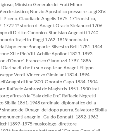
igioso; Ministro Generale dei Frati Minori
 ecclesiastico; Nunzio Apostolico presso re Luigi XIV.
li Piceno. Claudia de Angelis 1675-1715 mistica,
2-1772 1° storico di Anagni. Orazio Stefanucci 1706-
empo di Diritto Canonico. Stanislao Angelotti 1740-
 Leonardo Trajetto-Paggi 1762-1819 nominato
i da Napoleone Bonaparte. Silvestro Belli 1781-1844
Leone XII e Pio VIII. Achille Apolloni 1823-1893
egion d’Onore”. Francesco Giannuzzi 1797-1886
 Garibaldi, che fu suo ospite ad Anagni. Filippo
iuseppe Verdi. Vincenzo Giminiani 1824-1894
 dell’Anagni di fine ‘800. Onorato Capo 1834-1904
ore. Raffaele Ambrosi de Magistris 1851-1900 tra i
re; affrescò la “Sala delle Ere”. Raffaele Negretti
o Sibilia 1861-1948 cardinale; diplomatico della
sindaco dell’Anagni del dopo guerra. Salvatore Sibilia
ei monumenti anagnini. Guido Bondatti 1892-1963
acicchi 1897-1975 musicologo; direttore
1976 fondatore e direttore del “Gruppo Corale” di