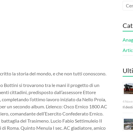
Cat
Anagn
Artic
Ult
scritto la storia del mondo, e che non tutti conoscono.
 Bottini si trovarono tra le mani il progetto di un
nti cittadini, predisposto dall’assessore Ettore
i, completando l’ottimo lavoro iniziato da Nello Proia,
4 Nove
re per un secondo album. L’elenco: Osco Ernico 1800 AC
Il des
ttiero, comandante dell’Esercito Confederato Ernico.
a battaglia del Trasimeno. Lucio Fabio Settimuleio II
ili di Roma. Quinto Menula I sec. AC gladiatore, amico