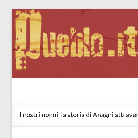
Salta
al
contenuto
Pueblo.it
Fabio Forte, ovvero: il richiamo della Foresta
I nostri nonni, la storia di Anagni attrav