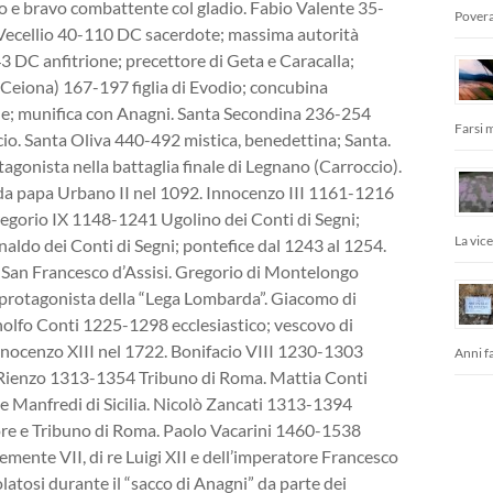
o e bravo combattente col gladio. Fabio Valente 35-
Povera
Vecellio 40-110 DC sacerdote; massima autorità
43 DC anfitrione; precettore di Geta e Caracalla;
a Ceiona) 167-197 figlia di Evodio; concubina
e; munifica con Anagni. Santa Secondina 236-254
Farsi 
io. Santa Oliva 440-492 mistica, benedettina; Santa.
tagonista nella battaglia finale di Legnano (Carroccio).
da papa Urbano II nel 1092. Innocenzo III 1161-1216
Gregorio IX 1148-1241 Ugolino dei Conti di Segni;
La vic
aldo dei Conti di Segni; pontefice dal 1243 al 1254.
San Francesco d’Assisi. Gregorio di Montelongo
 protagonista della “Lega Lombarda”. Giacomo di
olfo Conti 1225-1298 ecclesiastico; vescovo di
nnocenzo XIII nel 1722. Bonifacio VIII 1230-1303
Anni fa
i Rienzo 1313-1354 Tribuno di Roma. Mattia Conti
e Manfredi di Sicilia. Nicolò Zancati 1313-1394
tore e Tribuno di Roma. Paolo Vacarini 1460-1538
mente VII, di re Luigi XII e dell’imperatore Francesco
tosi durante il “sacco di Anagni” da parte dei