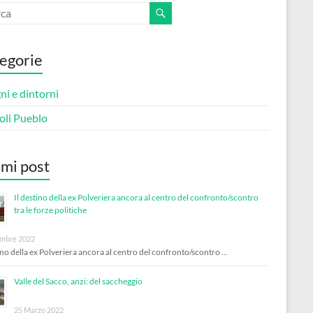
egorie
i e dintorni
oli Pueblo
imi post
Il destino della ex Polveriera ancora al centro del confronto/scontro
tra le forze politiche
mbre 2022
tino della ex Polveriera ancora al centro del confronto/scontro …
Valle del Sacco, anzi: del saccheggio
25 Marzo 2022