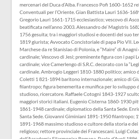
mercenari del Duca d’Alba. Francesco Pofi 1600-1652 rel
Conventuali per l’Oriente. Gian Battista Lauri 1636-1689
Gregorio Lauri 1661-1715 ecclesiastico; vescovo di Asco
beatificata nell’anno 2003. Alessandro de’ Magistris 168
1756 gesuita; tra i maggiori studiosi e docenti del suo t
1819 giurista; Avvocato Concistoriale di papa Pio VII.
Marchese da re Stanislao di Polonia, e “Maire” di Anagn
cardinale; Vescovo di Jesi; preminente figura con i papi 
cardinale; vice Camerlengo di S.R.C. decorato con la “L
cardinale. Ambrogio Leggeri 1810-1880 politico; amico di
Coletti 1 821-1894 baritono internazionale; amico di G
filantropo; figura benemerita e munifica per lo sviluppo
studioso, ricercatore. Raffaele Cotogni 1843-1927 scult
maggiori storici italiani. Eugenio Cisterna 1860-1930 pitto
1861-1948 cardinale; diplomatico della Santa Sede. Enric
Santa Sede. Giovanni Giminiani 1891-1950 filantropo; 1° 
1891-1968 massimo studioso e cultore della storia e d
religioso; rettore provinciale dei Francescani. Luigi Col
dell’Accademia Filarmonica Romana. Paolo d’Avoli 1896-