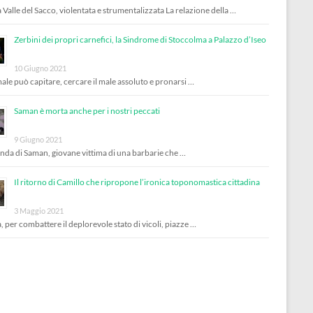
 Valle del Sacco, violentata e strumentalizzata La relazione della …
Zerbini dei propri carnefici, la Sindrome di Stoccolma a Palazzo d’Iseo
10 Giugno 2021
male può capitare, cercare il male assoluto e pronarsi …
Saman è morta anche per i nostri peccati
9 Giugno 2021
enda di Saman, giovane vittima di una barbarie che …
Il ritorno di Camillo che ripropone l’ironica toponomastica cittadina
3 Maggio 2021
, per combattere il deplorevole stato di vicoli, piazze …