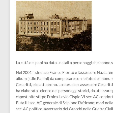
La città dei papi ha dato i natali a personaggi che hanno 
Nel 2001 il sindaco Franco Fiorito e l’assessore Nazzareno
album (stile Panini) da completare con le foto dei monume
Cesaritti, e lo attuarono. Lo stesso ex assessore Cesaritt
ha elaborato l’elenco dei personaggi storici, da utilizza
capostipite stirpe Ernica. Levio Cispio VI sec. AC condo
Buta III sec. AC generale di Scipione l’Africano; morì nell
sec. AC politico, avversario dei Gracchi nelle Guerre Civ