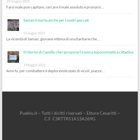
10 Giugno 2021
Farsi male può capitare, cercare il male assoluto e pronarsi …
Saman è morta anche per i nostri peccati
9 Giugno 2021
La vicenda di Saman, giovane vittima di una barbarie che …
Il ritorno di Camillo che ripropone l’ironica toponomastica cittadina
3 Maggio 2021
Anni fa, per combattere il deplorevole stato di vicoli, piazze …
Pueblo.it – Tutti i diritti riservati – Ettore Cesaritti –
C.F. CSRTTR51A13A269G