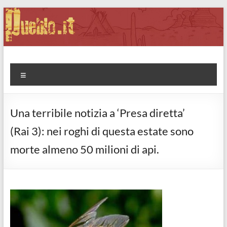
Salta
al
contenuto
Pueblo.it
Fabio Forte, ovvero: il richiamo della Foresta
Menu
Una terribile notizia a ‘Presa diretta’
(Rai 3): nei roghi di questa estate sono
morte almeno 50 milioni di api.