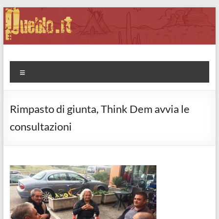
Salta
al
contenuto
Pueblo.it
Fabio Forte, ovvero: il richiamo della Foresta
Menu
Rimpasto di giunta, Think Dem avvia le
consultazioni