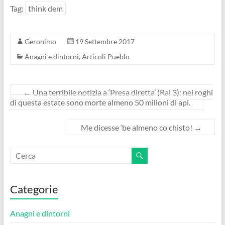
Tag:
think dem
Geronimo
19 Settembre 2017
Anagni e dintorni
,
Articoli Pueblo
←
Una terribile notizia a ‘Presa diretta’ (Rai 3): nei roghi
di questa estate sono morte almeno 50 milioni di api.
Me dicesse ‘be almeno co chisto!
→
Categorie
Anagni e dintorni