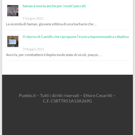
Saman è morta anche per i nostri peccati
9 Giugno 2021
La vicenda di Saman, giovane vittima di una barbarie che …
Il ritorno di Camillo che ripropone l’ironica toponomastica cittadina
3 Maggio 2021
Anni fa, per combattere il deplorevole stato di vicoli, piazze …
Pueblo.it – Tutti i diritti riservati – Ettore Cesaritti –
C.F. CSRTTR51A13A269G