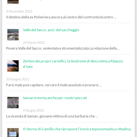
4 Novembre 2022
Il destino della ex Polveriera ancora al centro del confronto/scontro …
Valle del Sacco, anzi: del saccheggio
25 Marzo 2022
Povera Valle del Sacco, violentata e strumentalizzata La relazione della …
Zerbini dei propri carnefici, la Sindrome di Stoccolma a Palazzo
d’Iseo
10 Giugno 2021
Farsi male può capitare, cercare il male assoluto e pronarsi …
Saman è morta anche per i nostri peccati
9 Giugno 2021
La vicenda di Saman, giovane vittima di una barbarie che …
Il ritorno di Camillo che ripropone l’ironica toponomastica cittadina