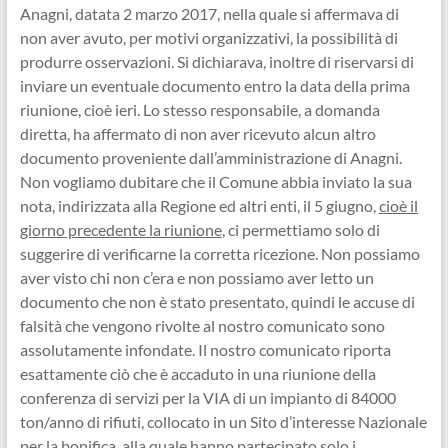
Anagni, datata 2 marzo 2017, nella quale si affermava di
non aver avuto, per motivi organizzativi, la possibilità di
produrre osservazioni. Si dichiarava, inoltre di riservarsi di
inviare un eventuale documento entro la data della prima
riunione, cioè ieri. Lo stesso responsabile, a domanda
diretta, ha affermato di non aver ricevuto alcun altro
documento proveniente dall’amministrazione di Anagni.
Non vogliamo dubitare che il Comune abbia inviato la sua
nota, indirizzata alla Regione ed altri enti, il 5 giugno,
cioè il
giorno precedente la riunione
, ci permettiamo solo di
suggerire di verificarne la corretta ricezione. Non possiamo
aver visto chi non c’era e non possiamo aver letto un
documento che non è stato presentato, quindi le accuse di
falsità che vengono rivolte al nostro comunicato sono
assolutamente infondate. Il nostro comunicato riporta
esattamente ciò che è accaduto in una riunione della
conferenza di servizi per la VIA di un impianto di 84000
ton/anno di rifiuti, collocato in un Sito d’interesse Nazionale
per la bonifica, alla quale hanno partecipato
solo i