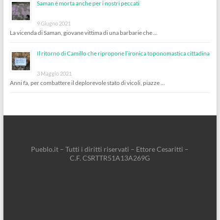
Saman è morta anche per i nostri peccati
9 Giugno 2021
La vicenda di Saman, giovane vittima di una barbarie che …
Il ritorno di Camillo che ripropone l’ironica toponomastica cittadina
3 Maggio 2021
Anni fa, per combattere il deplorevole stato di vicoli, piazze …
Pueblo.it – Tutti i diritti riservati – Ettore Cesaritti –
C.F. CSRTTR51A13A269G