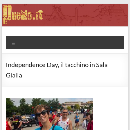
Salta
al
contenuto
Pueblo.it
Fabio Forte, ovvero: il richiamo della Foresta
Menu
Independence Day, il tacchino in Sala
Gialla