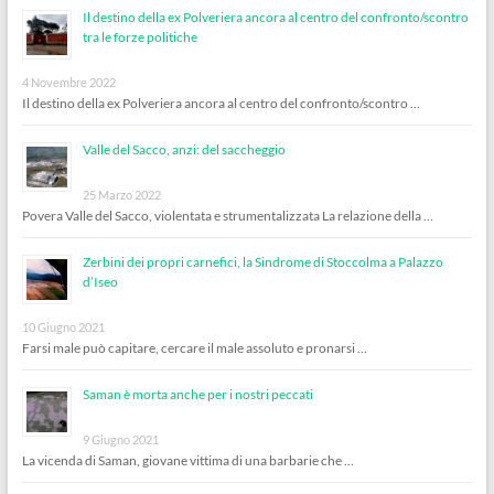
Il destino della ex Polveriera ancora al centro del confronto/scontro
tra le forze politiche
4 Novembre 2022
Il destino della ex Polveriera ancora al centro del confronto/scontro …
Valle del Sacco, anzi: del saccheggio
25 Marzo 2022
Povera Valle del Sacco, violentata e strumentalizzata La relazione della …
Zerbini dei propri carnefici, la Sindrome di Stoccolma a Palazzo
d’Iseo
10 Giugno 2021
Farsi male può capitare, cercare il male assoluto e pronarsi …
Saman è morta anche per i nostri peccati
9 Giugno 2021
La vicenda di Saman, giovane vittima di una barbarie che …