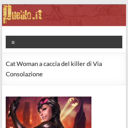
Salta
al
contenuto
Pueblo.it
Fabio Forte, ovvero: il richiamo della Foresta
Menu
Cat Woman a caccia del killer di Via
Consolazione