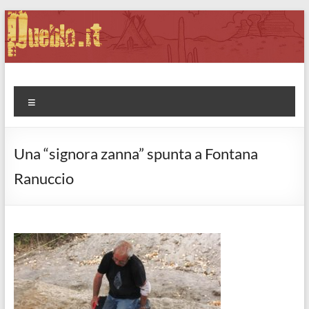
Salta
al
contenuto
Pueblo.it
Fabio Forte, ovvero: il richiamo della Foresta
Menu
Una “signora zanna” spunta a Fontana
Ranuccio