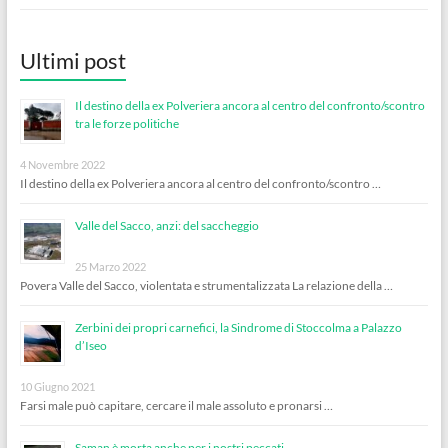
Ultimi post
Il destino della ex Polveriera ancora al centro del confronto/scontro
tra le forze politiche
4 Novembre 2022
Il destino della ex Polveriera ancora al centro del confronto/scontro …
Valle del Sacco, anzi: del saccheggio
25 Marzo 2022
Povera Valle del Sacco, violentata e strumentalizzata La relazione della …
Zerbini dei propri carnefici, la Sindrome di Stoccolma a Palazzo
d’Iseo
10 Giugno 2021
Farsi male può capitare, cercare il male assoluto e pronarsi …
Saman è morta anche per i nostri peccati