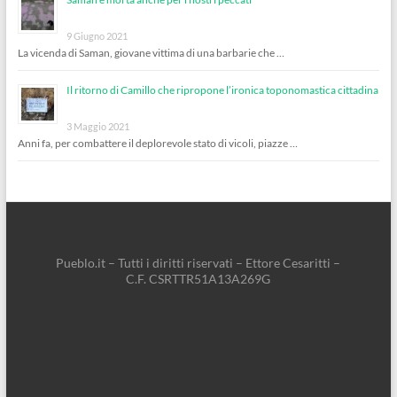
9 Giugno 2021
La vicenda di Saman, giovane vittima di una barbarie che …
Il ritorno di Camillo che ripropone l’ironica toponomastica cittadina
3 Maggio 2021
Anni fa, per combattere il deplorevole stato di vicoli, piazze …
Pueblo.it – Tutti i diritti riservati – Ettore Cesaritti –
C.F. CSRTTR51A13A269G