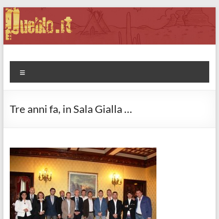
Salta
al
contenuto
Pueblo.it
Fabio Forte, ovvero: il richiamo della Foresta
Menu
Tre anni fa, in Sala Gialla …