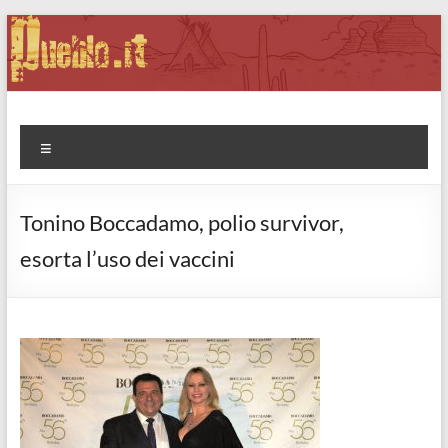
Salta
al
contenuto
Pueblo.it
Fabio Forte, ovvero: il richiamo della Foresta
Menu
Tonino Boccadamo, polio survivor,
esorta l’uso dei vaccini