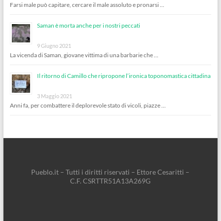
Farsi male può capitare, cercare il male assoluto e pronarsi …
Saman è morta anche per i nostri peccati
9 Giugno 2021
La vicenda di Saman, giovane vittima di una barbarie che …
Il ritorno di Camillo che ripropone l’ironica toponomastica cittadina
3 Maggio 2021
Anni fa, per combattere il deplorevole stato di vicoli, piazze …
Pueblo.it – Tutti i diritti riservati – Ettore Cesaritti –
C.F. CSRTTR51A13A269G