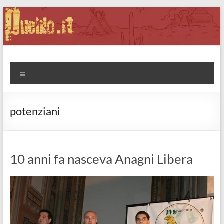
Salta
al
contenuto
Pueblo.it
Fabio Forte, ovvero: il richiamo della Foresta
Menu
potenziani
10 anni fa nasceva Anagni Libera