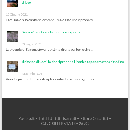
d’Iseo
10 Giugno 2021
Farsi male può capitare, cercare il male assoluto e pronarsi …
Saman è morta anche per i nostri peccati
9 Giugno 2021
La vicenda di Saman, giovane vittima di una barbarie che …
Il ritorno di Camillo che ripropone l’ironica toponomastica cittadina
3 Maggio 2021
Anni fa, per combattere il deplorevole stato di vicoli, piazze …
Pueblo.it – Tutti i diritti riservati – Ettore Cesaritti –
C.F. CSRTTR51A13A269G