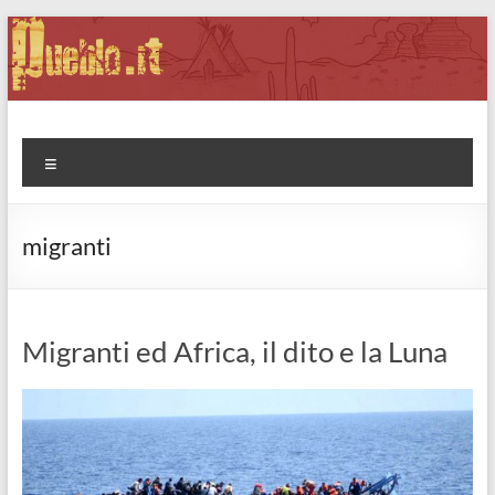
Salta
al
contenuto
Pueblo.it
Fabio Forte, ovvero: il richiamo della Foresta
Menu
migranti
Migranti ed Africa, il dito e la Luna