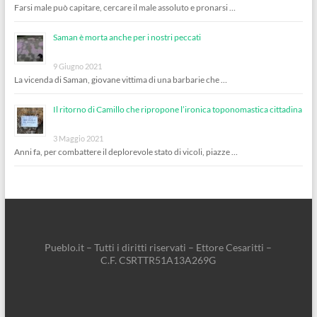
Farsi male può capitare, cercare il male assoluto e pronarsi …
Saman è morta anche per i nostri peccati
9 Giugno 2021
La vicenda di Saman, giovane vittima di una barbarie che …
Il ritorno di Camillo che ripropone l’ironica toponomastica cittadina
3 Maggio 2021
Anni fa, per combattere il deplorevole stato di vicoli, piazze …
Pueblo.it – Tutti i diritti riservati – Ettore Cesaritti –
C.F. CSRTTR51A13A269G