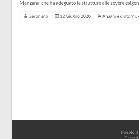
Manzana, che ha adeguato le strutture alle severe esige
Geronimo
12 Giugno 2020
Anagni e dintorni
,
Pueblo.it 
Cesari