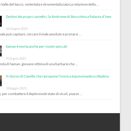
 Valle del Sacco, violentata e strumentalizzata La relazione della …
Zerbini dei propri carnefici, la Sindrome di Stoccolma a Palazzo d’Iseo
10 Giugno 2021
male può capitare, cercare il male assoluto e pronarsi …
Saman è morta anche per i nostri peccati
9 Giugno 2021
enda di Saman, giovane vittima di una barbarie che …
Il ritorno di Camillo che ripropone l’ironica toponomastica cittadina
3 Maggio 2021
, per combattere il deplorevole stato di vicoli, piazze …