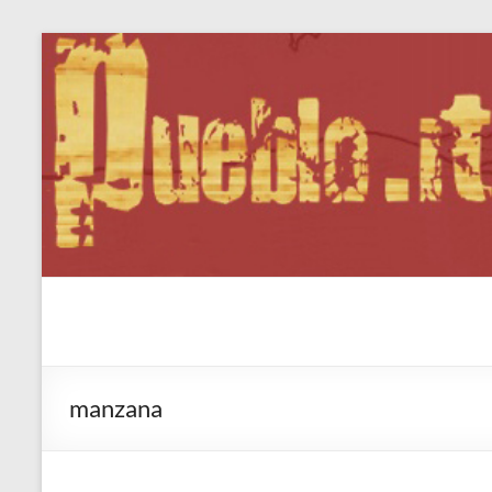
Salta
al
contenuto
Pueblo.it
Fabio Forte, ovvero: il richiamo della Foresta
manzana