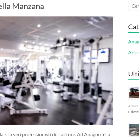
della Manzana
Cat
Anagn
Artic
Ult
4 Nove
Il des
arsi a veri professionisti del settore. Ad Anagni c’è la