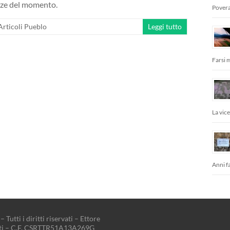
nze del momento.
Povera
Articoli Pueblo
Leggi tutto
Farsi 
La vic
Anni fa
– Tutti i diritti riservati – Ettore
tti – C.F. CSRTTR51A13A269G