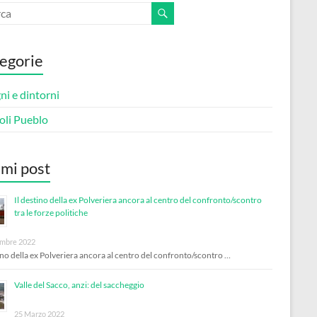
egorie
i e dintorni
oli Pueblo
imi post
Il destino della ex Polveriera ancora al centro del confronto/scontro
tra le forze politiche
mbre 2022
tino della ex Polveriera ancora al centro del confronto/scontro …
Valle del Sacco, anzi: del saccheggio
25 Marzo 2022