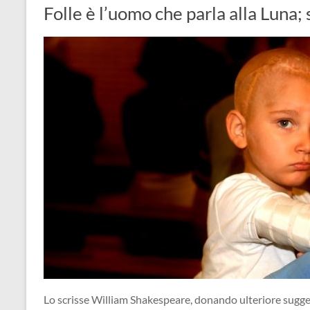
Folle è l’uomo che parla alla Luna; 
Lo scrisse William Shakespeare, donando ulteriore sugger