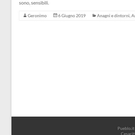
sono, sensibili.
Geronimo
6 Giugno 2019
Anagni e dintorni
,
A
Pueblo.it 
Cesari