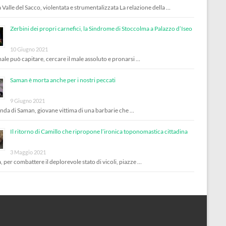
 Valle del Sacco, violentata e strumentalizzata La relazione della …
Zerbini dei propri carnefici, la Sindrome di Stoccolma a Palazzo d’Iseo
10 Giugno 2021
male può capitare, cercare il male assoluto e pronarsi …
Saman è morta anche per i nostri peccati
9 Giugno 2021
enda di Saman, giovane vittima di una barbarie che …
Il ritorno di Camillo che ripropone l’ironica toponomastica cittadina
3 Maggio 2021
, per combattere il deplorevole stato di vicoli, piazze …