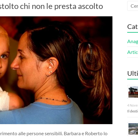
stolto chi non le presta ascolto
Cat
Anagn
Artic
Ult
4 Nove
Il des
imento alle persone sensibili. Barbara e Roberto lo