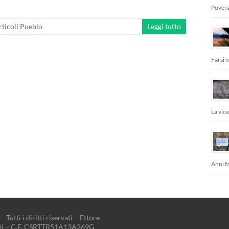
Povera
rticoli Pueblo
Leggi tutto
Farsi 
La vic
Anni fa
– Tutti i diritti riservati – Ettore
tti – C.F. CSRTTR51A13A269G