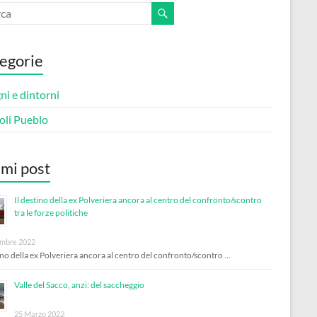
egorie
i e dintorni
oli Pueblo
imi post
Il destino della ex Polveriera ancora al centro del confronto/scontro
tra le forze politiche
mbre 2022
tino della ex Polveriera ancora al centro del confronto/scontro …
Valle del Sacco, anzi: del saccheggio
25 Marzo 2022