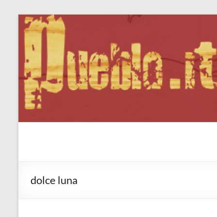
Salta
al
contenuto
Pueblo.it
Fabio Forte, ovvero: il richiamo della Foresta
dolce luna