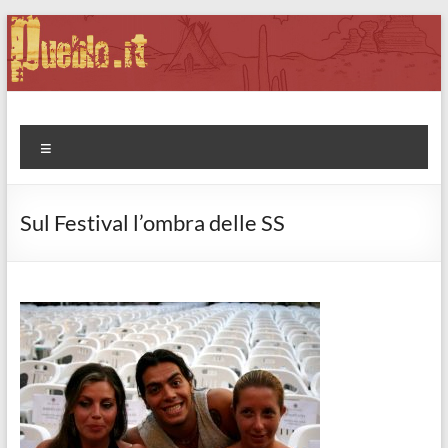
Salta
al
contenuto
Pueblo.it
Fabio Forte, ovvero: il richiamo della Foresta
Menu
Sul Festival l’ombra delle SS