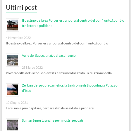
Ultimi post
Il destino della ex Polveriera ancora al centro del confronto/scontro
tra le forze politiche
4 Novembre 2022
Il destino della ex Polveriera ancora al centro del confronto/scontro …
Valle del Sacco, anzi: del saccheggio
25 Marzo 2022
Povera Valle del Sacco, violentata e strumentalizzata La relazione della …
Zerbini dei propri carnefici, la Sindrome di Stoccolma a Palazzo
d’Iseo
10 Giugno 2021
Farsi male può capitare, cercare il male assoluto e pronarsi …
Saman è morta anche per i nostri peccati