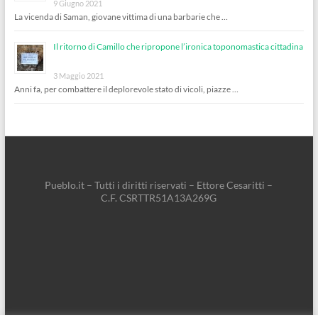
9 Giugno 2021
La vicenda di Saman, giovane vittima di una barbarie che …
Il ritorno di Camillo che ripropone l’ironica toponomastica cittadina
3 Maggio 2021
Anni fa, per combattere il deplorevole stato di vicoli, piazze …
Pueblo.it – Tutti i diritti riservati – Ettore Cesaritti –
C.F. CSRTTR51A13A269G