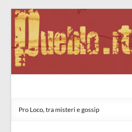
Salta
al
contenuto
Pueblo.it
Fabio Forte, ovvero: il richiamo della Foresta
Pro Loco, tra misteri e gossip