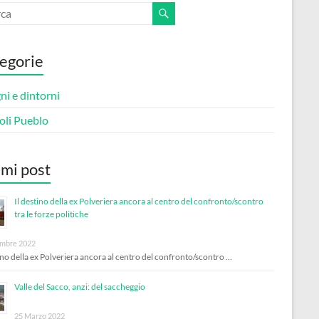
egorie
i e dintorni
oli Pueblo
imi post
Il destino della ex Polveriera ancora al centro del confronto/scontro
tra le forze politiche
mbre 2022
tino della ex Polveriera ancora al centro del confronto/scontro …
Valle del Sacco, anzi: del saccheggio
25 Marzo 2022