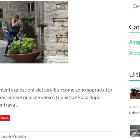
Cat
Anagn
Artic
Ult
“niente questioni elettorali; siccome sono soprattutto
er declamare qualche verso”. Giulietta? Poco dopo
entrava …
4 Nove
Il des
rticoli Pueblo