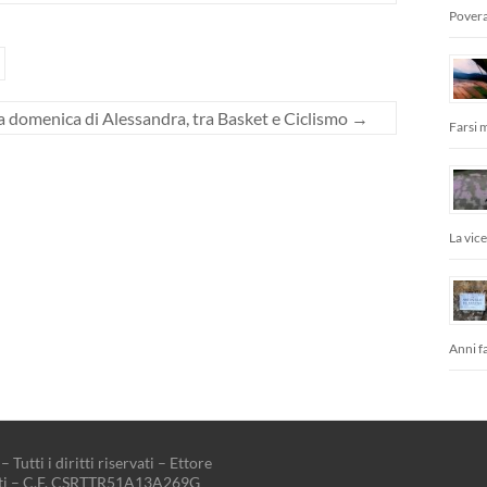
Povera
a domenica di Alessandra, tra Basket e Ciclismo
→
Farsi 
La vic
Anni fa
– Tutti i diritti riservati – Ettore
tti – C.F. CSRTTR51A13A269G