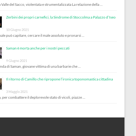
 Valle del Sacco, violentata e strumentalizzata La relazione della …
Zerbini dei propri carnefici, la Sindrome di Stoccolma a Palazzo d’Iseo
10 Giugno 2021
male può capitare, cercare il male assoluto e pronarsi …
Saman è morta anche per i nostri peccati
9 Giugno 2021
enda di Saman, giovane vittima di una barbarie che …
Il ritorno di Camillo che ripropone l’ironica toponomastica cittadina
3 Maggio 2021
, per combattere il deplorevole stato di vicoli, piazze …