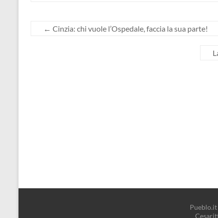
←
Cinzia: chi vuole l’Ospedale, faccia la sua parte!
L
Pueblo.it 
Cesari