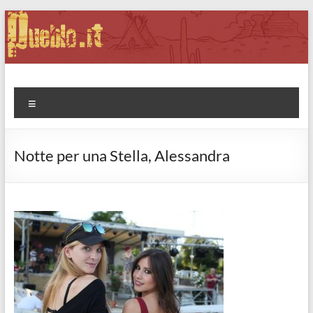
Salta
al
contenuto
Pueblo.it
Fabio Forte, ovvero: il richiamo della Foresta
Menu
Notte per una Stella, Alessandra