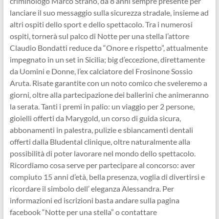
criminologo Marco Strano, da 8 anni sempre presente per
lanciare il suo messaggio sulla sicurezza stradale, insieme ad
altri ospiti dello sport e dello spettacolo. Tra i numerosi
ospiti, tornerà sul palco di Notte per una stella l’attore
Claudio Bondatti reduce da “Onore e rispetto”, attualmente
impegnato in un set in Sicilia; big d’eccezione, direttamente
da Uomini e Donne, l’ex calciatore del Frosinone Sossio
Aruta. Risate garantite con un noto comico che sveleremo a
giorni, oltre alla partecipazione dei ballerini che animeranno
la serata. Tanti i premi in palio: un viaggio per 2 persone,
gioielli offerti da Marygold, un corso di guida sicura,
abbonamenti in palestra, pulizie e sbiancamenti dentali
offerti dalla Bludental clinique, oltre naturalmente alla
possibilità di poter lavorare nel mondo dello spettacolo.
Ricordiamo cosa serve per partecipare al concorso: aver
compiuto 15 anni d’età, bella presenza, voglia di divertirsi e
ricordare il simbolo dell’ eleganza Alessandra. Per
informazioni ed iscrizioni basta andare sulla pagina
facebook “Notte per una stella” o contattare