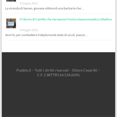
9 Giugno 2021
La vicenda di Saman, giovane vittima di una barbarie che …
Il ritorno di Camillo che ripropone l’ironica toponomastica cittadina
3 Maggio 2021
Anni fa, per combattere il deplorevole stato di vicoli, piazze …
Pueblo.it – Tutti i diritti riservati – Ettore Cesaritti –
C.F. CSRTTR51A13A269G