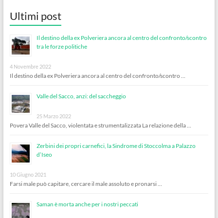
Ultimi post
Il destino della ex Polveriera ancora al centro del confronto/scontro
tra le forze politiche
4 Novembre 2022
Il destino della ex Polveriera ancora al centro del confronto/scontro …
Valle del Sacco, anzi: del saccheggio
25 Marzo 2022
Povera Valle del Sacco, violentata e strumentalizzata La relazione della …
Zerbini dei propri carnefici, la Sindrome di Stoccolma a Palazzo
d’Iseo
10 Giugno 2021
Farsi male può capitare, cercare il male assoluto e pronarsi …
Saman è morta anche per i nostri peccati