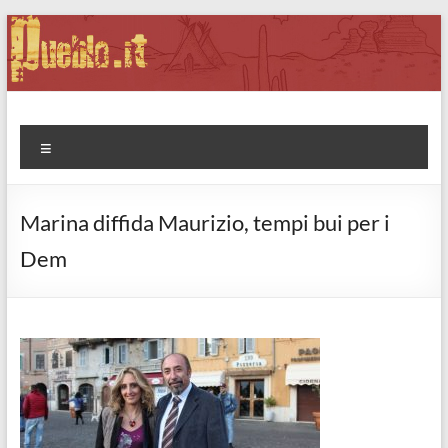
Salta
al
contenuto
Pueblo.it
Fabio Forte, ovvero: il richiamo della Foresta
Menu
Marina diffida Maurizio, tempi bui per i
Dem