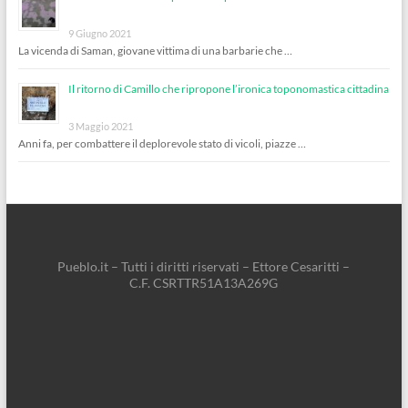
9 Giugno 2021
La vicenda di Saman, giovane vittima di una barbarie che …
Il ritorno di Camillo che ripropone l’ironica toponomastica cittadina
3 Maggio 2021
Anni fa, per combattere il deplorevole stato di vicoli, piazze …
Pueblo.it – Tutti i diritti riservati – Ettore Cesaritti –
C.F. CSRTTR51A13A269G