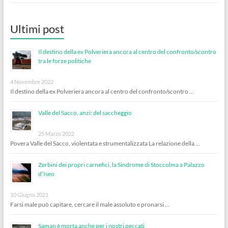
Ultimi post
Il destino della ex Polveriera ancora al centro del confronto/scontro
tra le forze politiche
4 Novembre 2022
Il destino della ex Polveriera ancora al centro del confronto/scontro …
Valle del Sacco, anzi: del saccheggio
25 Marzo 2022
Povera Valle del Sacco, violentata e strumentalizzata La relazione della …
Zerbini dei propri carnefici, la Sindrome di Stoccolma a Palazzo
d’Iseo
10 Giugno 2021
Farsi male può capitare, cercare il male assoluto e pronarsi …
Saman è morta anche per i nostri peccati