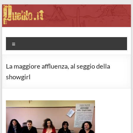
Salta
al
contenuto
Pueblo.it
Fabio Forte, ovvero: il richiamo della Foresta
Menu
La maggiore affluenza, al seggio della
showgirl