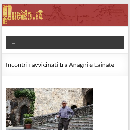
Salta
al
contenuto
Pueblo.it
Fabio Forte, ovvero: il richiamo della Foresta
Menu
Incontri ravvicinati tra Anagni e Lainate