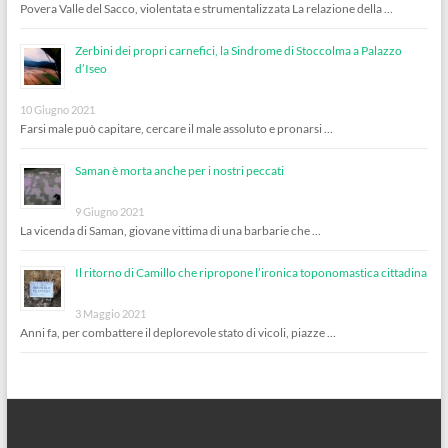
Povera Valle del Sacco, violentata e strumentalizzata La relazione della …
Zerbini dei propri carnefici, la Sindrome di Stoccolma a Palazzo
d’Iseo
10 Giugno 2021
Farsi male può capitare, cercare il male assoluto e pronarsi …
Saman è morta anche per i nostri peccati
9 Giugno 2021
La vicenda di Saman, giovane vittima di una barbarie che …
Il ritorno di Camillo che ripropone l’ironica toponomastica cittadina
3 Maggio 2021
Anni fa, per combattere il deplorevole stato di vicoli, piazze …