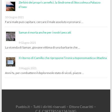
Zerbini dei propri carnefici, la Sindrome di Stoccolma a Palazzo
d’Iseo
10 Giugno 2021
Farsi male può capitare, cercare il male assoluto e pronarsi …
Saman è morta anche per i nostri peccati
9 Giugno 2021
La vicenda di Saman, giovane vittima di una barbarie che …
Il ritorno di Camillo che ripropone l’ironica toponomastica cittadina
3 Maggio 2021
Anni fa, per combattere il deplorevole stato di vicoli, piazze …
Pueblo.it – Tutti i diritti riservati – Ettore Cesaritti –
C.F. CSRTTR51A13A269G