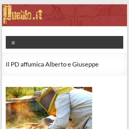
Salta
al
contenuto
Pueblo.it
Fabio Forte, ovvero: il richiamo della Foresta
Menu
Il PD affumica Alberto e Giuseppe