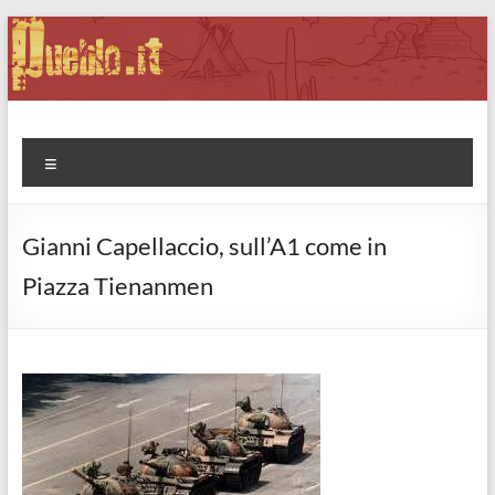
Salta
al
contenuto
Pueblo.it
Fabio Forte, ovvero: il richiamo della Foresta
Menu
Gianni Capellaccio, sull’A1 come in
Piazza Tienanmen