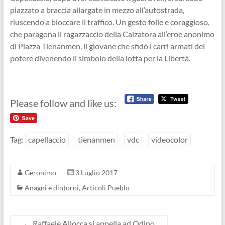
piazzato a braccia allargate in mezzo all’autostrada,
riuscendo a bloccare il traffico. Un gesto folle e coraggioso,
che paragona il ragazzaccio della Calzatora all’eroe anonimo
di Piazza Tienanmen, il giovane che sfidò i carri armati del
potere divenendo il simbolo della lotta per la Libertà.
Please follow and like us:
Tag:
capellaccio
tienanmen
vdc
videocolor
Geronimo
3 Luglio 2017
Anagni e dintorni
,
Articoli Pueblo
←
Raffaele Allocca si appella ad Odino