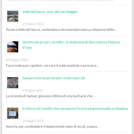
Valle del Sacco, anzi: del saccheggio
25 Marzo 2022
Povera Valle del Sacco, violentata e strumentalizzata La relazione della …
Zerbini dei propri carnefici, la Sindrome di Stoccolma a Palazzo
d’Iseo
10 Giugno 2021
Farsi male può capitare, cercare il male assoluto e pronarsi …
Saman è morta anche per i nostri peccati
9 Giugno 2021
La vicenda di Saman, giovane vittima di una barbarie che …
Il ritorno di Camillo che ripropone l’ironica toponomastica cittadina
3 Maggio 2021
Anni fa, per combattere il deplorevole stato di vicoli, piazze …