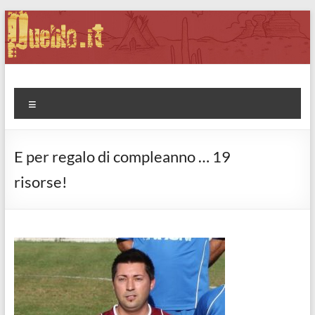
Salta
al
contenuto
Pueblo.it
Fabio Forte, ovvero: il richiamo della Foresta
Menu
E per regalo di compleanno … 19
risorse!