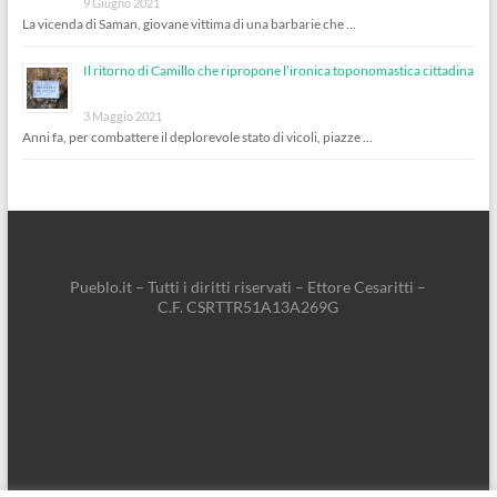
9 Giugno 2021
La vicenda di Saman, giovane vittima di una barbarie che …
Il ritorno di Camillo che ripropone l’ironica toponomastica cittadina
3 Maggio 2021
Anni fa, per combattere il deplorevole stato di vicoli, piazze …
Pueblo.it – Tutti i diritti riservati – Ettore Cesaritti –
C.F. CSRTTR51A13A269G