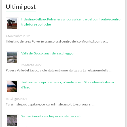
Ultimi post
Il destino della ex Polveriera ancora al centro del confronto/scontro
tra le forze politiche
4 Novembre 2022
Il destino della ex Polveriera ancora al centro del confronto/scontro …
Valle del Sacco, anzi: del saccheggio
25 Marzo 2022
Povera Valle del Sacco, violentata e strumentalizzata La relazione della …
Zerbini dei propri carnefici, la Sindrome di Stoccolma a Palazzo
d’Iseo
10 Giugno 2021
Farsi male può capitare, cercare il male assoluto e pronarsi …
Saman è morta anche per i nostri peccati