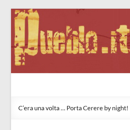
Salta
al
contenuto
Pueblo.it
Fabio Forte, ovvero: il richiamo della Foresta
C’era una volta … Porta Cerere by night!