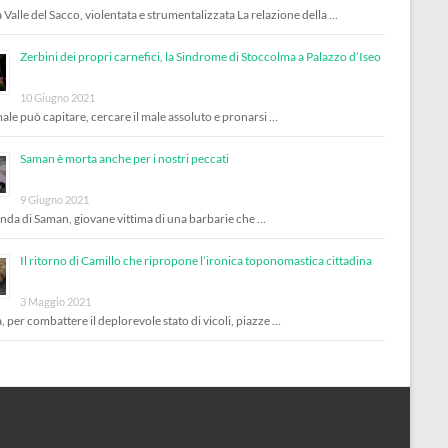
 Valle del Sacco, violentata e strumentalizzata La relazione della …
Zerbini dei propri carnefici, la Sindrome di Stoccolma a Palazzo d’Iseo
10 Giugno 2021
male può capitare, cercare il male assoluto e pronarsi …
Saman è morta anche per i nostri peccati
9 Giugno 2021
enda di Saman, giovane vittima di una barbarie che …
Il ritorno di Camillo che ripropone l’ironica toponomastica cittadina
3 Maggio 2021
, per combattere il deplorevole stato di vicoli, piazze …