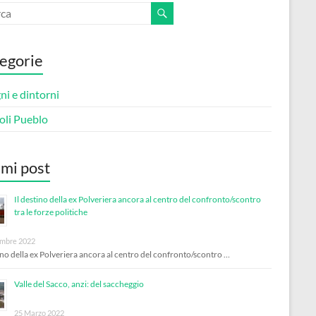
egorie
i e dintorni
oli Pueblo
imi post
Il destino della ex Polveriera ancora al centro del confronto/scontro
tra le forze politiche
mbre 2022
tino della ex Polveriera ancora al centro del confronto/scontro …
Valle del Sacco, anzi: del saccheggio
25 Marzo 2022