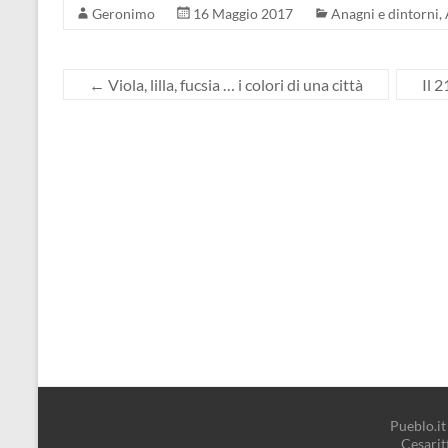
Geronimo
16 Maggio 2017
Anagni e dintorni
,
←
Viola, lilla, fucsia … i colori di una città
Il 
Pueblo.it 
Cesari