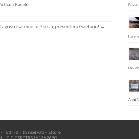
Articoli Pueblo
Povera
21 agosto saremo in Piazza, presenterà Gaetano!
→
Farsi 
La vic
Anni fa
– Tutti i diritti riservati – Ettore
tti – C.F. CSRTTR51A13A269G