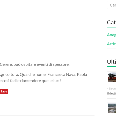
Cat
Anagn
Artic
Ult
 Cerere, può ospitare eventi di spessore.
Agricoltura. Qualche nome: Francesca Nava, Paola
e così facile riaccendere quelle luci!
4 Nove
Il des