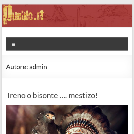
Salta
al
contenuto
Pueblo.it
Fabio Forte, ovvero: il richiamo della Foresta
Menu
Autore:
admin
Treno o bisonte …. mestizo!