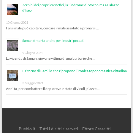
Zerbini dei propri carnefici, la Sindrome di Stoccolma a Palazzo
d’Iseo
10 Giugno 2021
Farsi male può capitare, cercare il male assoluto e pronarsi …
Saman è morta anche per i nostri peccati
9 Giugno 2021
La vicenda di Saman, giovane vittima di una barbarie che …
Il ritorno di Camillo che ripropone l’ironica toponomastica cittadina
3 Maggio 2021
Anni fa, per combattere il deplorevole stato di vicoli, piazze …
Pueblo.it – Tutti i diritti riservati – Ettore Cesaritti –