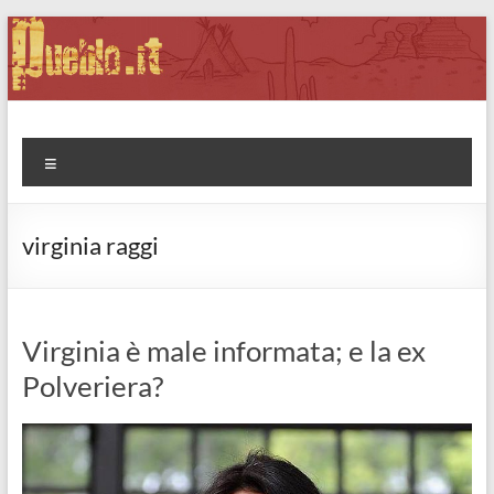
Salta
al
contenuto
Pueblo.it
Fabio Forte, ovvero: il richiamo della Foresta
Menu
virginia raggi
Virginia è male informata; e la ex
Polveriera?