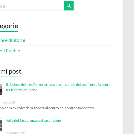
egorie
i e dintorni
oli Pueblo
imi post
Il destino della ex Polveriera ancora al centro del confronto/scontro
tra le forze politiche
mbre 2022
tino della ex Polveriera ancora al centro del confronto/scontro …
Valle del Sacco, anzi: del saccheggio
25 Marzo 2022