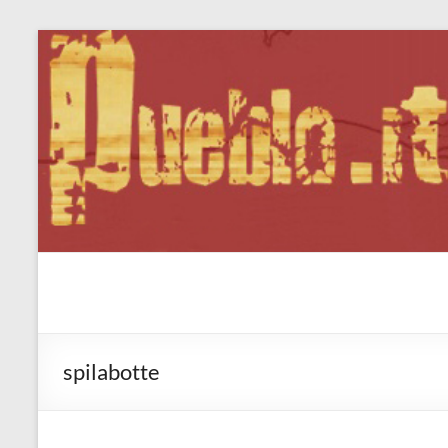
Salta
al
contenuto
Pueblo.it
Fabio Forte, ovvero: il richiamo della Foresta
spilabotte