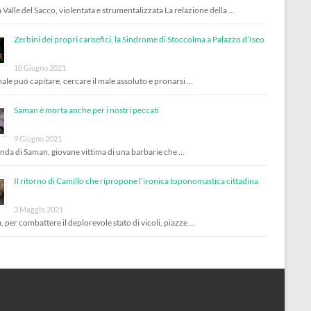
 Valle del Sacco, violentata e strumentalizzata La relazione della …
Zerbini dei propri carnefici, la Sindrome di Stoccolma a Palazzo d’Iseo
10 Giugno 2021
male può capitare, cercare il male assoluto e pronarsi …
Saman è morta anche per i nostri peccati
9 Giugno 2021
enda di Saman, giovane vittima di una barbarie che …
Il ritorno di Camillo che ripropone l’ironica toponomastica cittadina
3 Maggio 2021
, per combattere il deplorevole stato di vicoli, piazze …