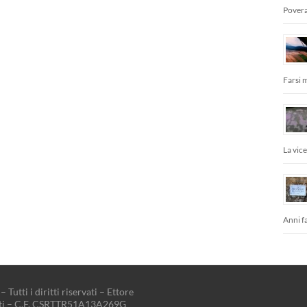
Povera
Farsi 
La vic
Anni fa
– Tutti i diritti riservati – Ettore
tti – C.F. CSRTTR51A13A269G