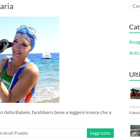
aria
Cat
Anagn
Artic
Ult
4 Nove
to della Babele, farebbero bene a leggere invece che a
Il des
Articoli Pueblo
Leggi tutto