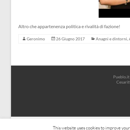
Altro che appartenenza politica e rivalità di fazione!
Geronimo
26 Giugno 2017
Anagni e dintorni
,
Pueblo.it 
Cesari
Copyright © 2026
Pueblo.it
. Tutti i diritti riservati. Tema
Spacious
di ThemeG
This website uses cookies to improve your 