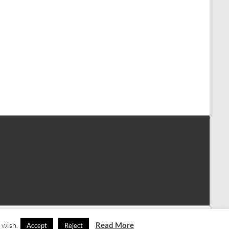
Home
Anagni
Contatti
 wish.
Read More
Accept
Reject