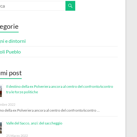
egorie
i e dintorni
oli Pueblo
imi post
Il destino della ex Polveriera ancora al centro del confronto/scontro
tra le forze politiche
mbre 2022
tino della ex Polveriera ancora al centro del confronto/scontro …
Valle del Sacco, anzi: del saccheggio
25 Marzo 2022