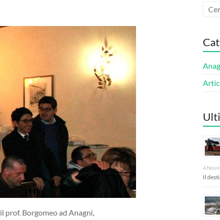
Cat
Anagn
Artic
Ult
4 Nove
Il des
 il prof. Borgomeo ad Anagni,