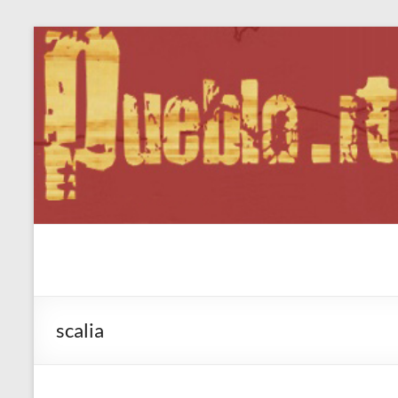
Salta
al
contenuto
Pueblo.it
Fabio Forte, ovvero: il richiamo della Foresta
scalia