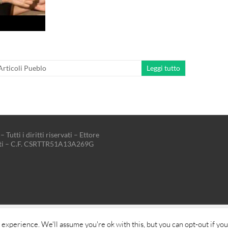
Articoli Pueblo
Leggi tutto
– Tutti i diritti riservati – Ettore
tti – C.F. CSRTTR51A13A269G
rill. Sviluppato da:
WordPress
.
experience. We'll assume you're ok with this, but you can opt-out if you