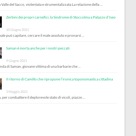
 Valle del Sacco, violentata e strumentalizzata La relazione della …
Zerbini dei propri carnefici, la Sindrome di Stoccolma a Palazzo d’Iseo
10 Giugno 2021
male può capitare, cercare il male assoluto e pronarsi …
Saman è morta anche per i nostri peccati
9 Giugno 2021
enda di Saman, giovane vittima di una barbarie che …
Il ritorno di Camillo che ripropone l’ironica toponomastica cittadina
3 Maggio 2021
, per combattere il deplorevole stato di vicoli, piazze …