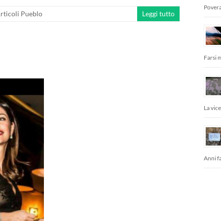
Povera
rticoli Pueblo
Leggi tutto
e
Farsi 
La vic
Anni fa