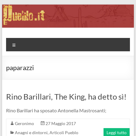
Salta
al
contenuto
Pueblo.it
Fabio Forte, ovvero: il richiamo della Foresta
Menu
paparazzi
Rino Barillari, The King, ha detto sì!
Rino Barillari ha sposato Antonella Mastrosanti;
Geronimo
27 Maggio 2017
Anagni e dintorni
,
Articoli Pueblo
Leggi tutto