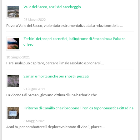
Valle del Sacco, anzi: del saccheggio
25 Marzo 2022
Povera Valle del Sacco, violentata e strumentalizzata La relazione della …
Zerbini dei propri carnefici, la Sindrome di Stoccolma a Palazzo
d’Iseo
10 Giugno 2021
Farsi male può capitare, cercare il male assoluto e pronarsi …
Saman è morta anche per i nostri peccati
9 Giugno 2021
La vicenda di Saman, giovane vittima di una barbarie che …
Il ritorno di Camillo che ripropone l’ironica toponomastica cittadina
3 Maggio 2021
Anni fa, per combattere il deplorevole stato di vicoli, piazze …