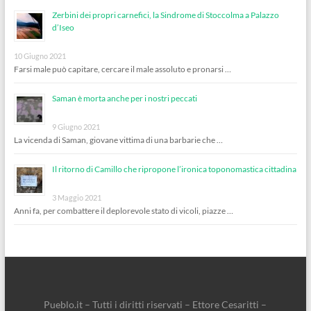
Zerbini dei propri carnefici, la Sindrome di Stoccolma a Palazzo
d’Iseo
10 Giugno 2021
Farsi male può capitare, cercare il male assoluto e pronarsi …
Saman è morta anche per i nostri peccati
9 Giugno 2021
La vicenda di Saman, giovane vittima di una barbarie che …
Il ritorno di Camillo che ripropone l’ironica toponomastica cittadina
3 Maggio 2021
Anni fa, per combattere il deplorevole stato di vicoli, piazze …
Pueblo.it – Tutti i diritti riservati – Ettore Cesaritti –