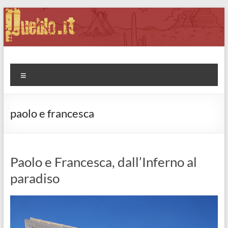
Salta
al
contenuto
Pueblo.it
Fabio Forte, ovvero: il richiamo della Foresta
Menu
paolo e francesca
Paolo e Francesca, dall’Inferno al
paradiso