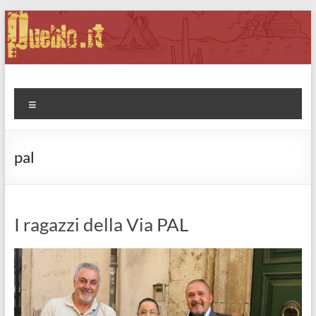
Salta
al
contenuto
Pueblo.it
Fabio Forte, ovvero: il richiamo della Foresta
Menu
pal
I ragazzi della Via PAL