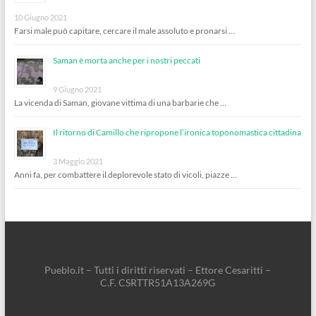
10 Giugno 2021
Farsi male può capitare, cercare il male assoluto e pronarsi …
Saman è morta anche per i nostri peccati
9 Giugno 2021
La vicenda di Saman, giovane vittima di una barbarie che …
Il ritorno di Camillo che ripropone l’ironica toponomastica cittadina
3 Maggio 2021
Anni fa, per combattere il deplorevole stato di vicoli, piazze …
Pueblo.it – Tutti i diritti riservati – Ettore Cesaritti –
C.F. CSRTTR51A13A269G