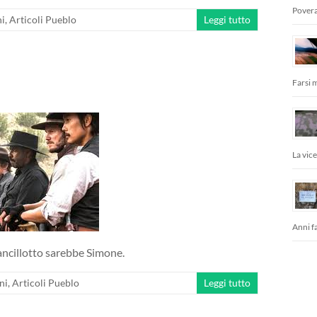
Povera
ni
,
Articoli Pueblo
Leggi tutto
Farsi 
La vic
Anni fa
ancillotto sarebbe Simone.
ni
,
Articoli Pueblo
Leggi tutto