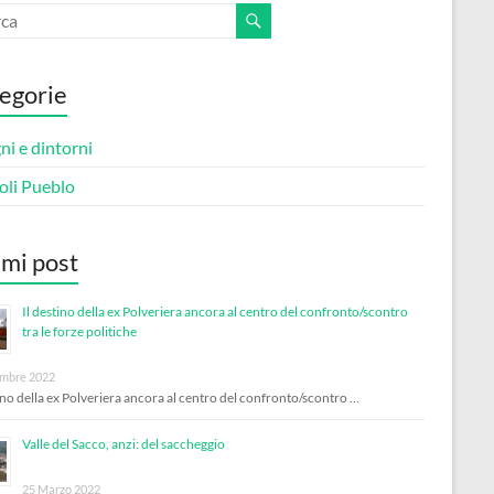
egorie
i e dintorni
oli Pueblo
imi post
Il destino della ex Polveriera ancora al centro del confronto/scontro
tra le forze politiche
mbre 2022
tino della ex Polveriera ancora al centro del confronto/scontro …
Valle del Sacco, anzi: del saccheggio
25 Marzo 2022