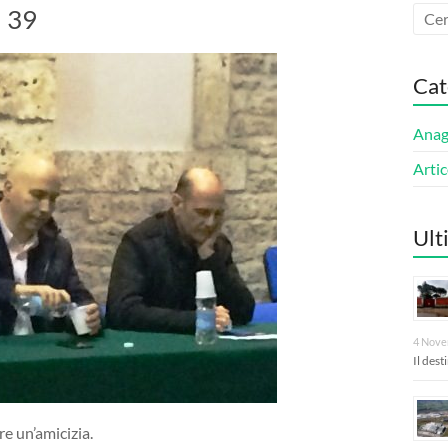
l 39
Cat
Anagn
Artic
Ult
4 Nove
Il des
re un’amicizia.