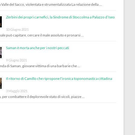
 Valle del Sacco, violentata e strumentalizzata La relazione della …
Zerbini dei propri carnefici, la Sindrome di Stoccolma a Palazzo d’Iseo
10 Giugno 2021
male può capitare, cercare il male assoluto e pronarsi …
Saman è morta anche per i nostri peccati
9 Giugno 2021
enda di Saman, giovane vittima di una barbarie che …
Il ritorno di Camillo che ripropone l’ironica toponomastica cittadina
3 Maggio 2021
, per combattere il deplorevole stato di vicoli, piazze …