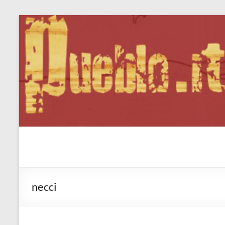
Salta
al
contenuto
Pueblo.it
Fabio Forte, ovvero: il richiamo della Foresta
necci