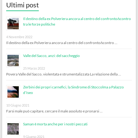
Ultimi post
Il destino della ex Polveriera ancora al centro del confronto/scontro
tra le forze politiche
4 Novembre 2022
Il destino della ex Polveriera ancora al centro del confronto/scontro …
Valle del Sacco, anzi: del saccheggio
25 Marzo 2022
Povera Valle del Sacco, violentata e strumentalizzata La relazione della …
Zerbini dei propri carnefici, la Sindrome di Stoccolma a Palazzo
d’Iseo
10 Giugno 2021
Farsi male può capitare, cercare il male assoluto e pronarsi …
Saman è morta anche per i nostri peccati
9 Giugno 2021