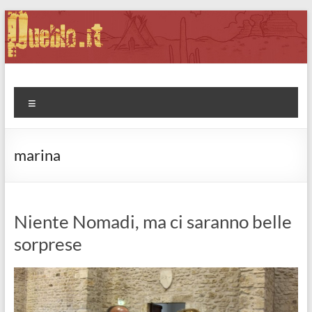
Salta
al
contenuto
Pueblo.it
Fabio Forte, ovvero: il richiamo della Foresta
Menu
marina
Niente Nomadi, ma ci saranno belle
sorprese