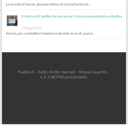
La vicenda di Saman, giovane vittima di una barbarie che …
Il ritorno di Camillo che ripropone l’ironica toponomastica cittadina
3 Maggio 2021
Anni fa, per combattere il deplorevole stato di vicoli, piazze …
Pueblo.it – Tutti i diritti riservati – Ettore Cesaritti –
C.F. CSRTTR51A13A269G