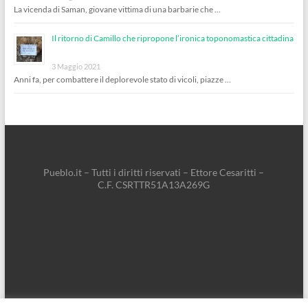
La vicenda di Saman, giovane vittima di una barbarie che …
Il ritorno di Camillo che ripropone l’ironica toponomastica cittadina
3 Maggio 2021
Anni fa, per combattere il deplorevole stato di vicoli, piazze …
Pueblo.it – Tutti i diritti riservati – Ettore Cesaritti –
C.F. CSRTTR51A13A269G