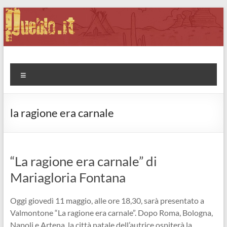
Salta
al
contenuto
Pueblo.it
Fabio Forte, ovvero: il richiamo della Foresta
Menu
la ragione era carnale
“La ragione era carnale” di
Mariagloria Fontana
Oggi giovedì 11 maggio, alle ore 18,30, sarà presentato a
Valmontone “La ragione era carnale”. Dopo Roma, Bologna,
Napoli e Artena, la città natale dell’autrice ospiterà la