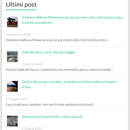
Ultimi post
Il destino della ex Polveriera ancora al centro del confronto/scontro
tra le forze politiche
4 Novembre 2022
Il destino della ex Polveriera ancora al centro del confronto/scontro …
Valle del Sacco, anzi: del saccheggio
25 Marzo 2022
Povera Valle del Sacco, violentata e strumentalizzata La relazione della …
Zerbini dei propri carnefici, la Sindrome di Stoccolma a Palazzo
d’Iseo
10 Giugno 2021
Farsi male può capitare, cercare il male assoluto e pronarsi …
Saman è morta anche per i nostri peccati
9 Giugno 2021