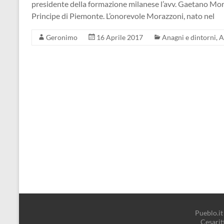
presidente della formazione milanese l’avv. Gaetano Mor
Principe di Piemonte. L’onorevole Morazzoni, nato nel
Geronimo
16 Aprile 2017
Anagni e dintorni
,
A
Pueblo.it 
Cesari