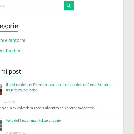
egorie
i e dintorni
oli Pueblo
imi post
Il destino della ex Polveriera ancora al centro del confronto/scontro
tra le forze politiche
mbre 2022
tino della ex Polveriera ancora al centro del confronto/scontro …
Valle del Sacco, anzi: del saccheggio
25 Marzo 2022