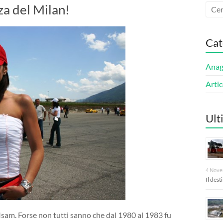
za del Milan!
Cat
Anagn
Artic
Ult
4 Nove
Il des
’Isam. Forse non tutti sanno che dal 1980 al 1983 fu