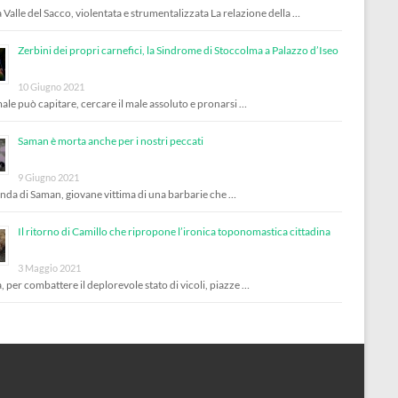
 Valle del Sacco, violentata e strumentalizzata La relazione della …
Zerbini dei propri carnefici, la Sindrome di Stoccolma a Palazzo d’Iseo
10 Giugno 2021
male può capitare, cercare il male assoluto e pronarsi …
Saman è morta anche per i nostri peccati
9 Giugno 2021
enda di Saman, giovane vittima di una barbarie che …
Il ritorno di Camillo che ripropone l’ironica toponomastica cittadina
3 Maggio 2021
, per combattere il deplorevole stato di vicoli, piazze …