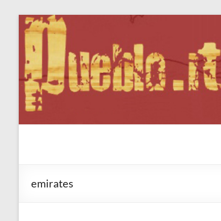
Salta
al
contenuto
Pueblo.it
Fabio Forte, ovvero: il richiamo della Foresta
emirates