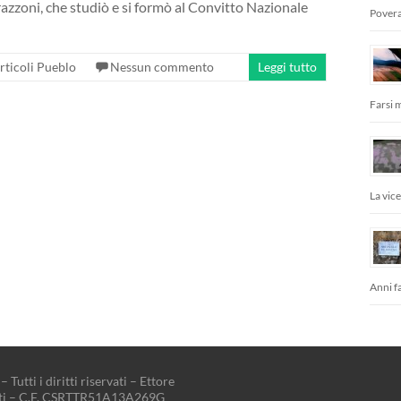
azzoni, che studiò e si formò al Convitto Nazionale
Povera
rticoli Pueblo
Nessun commento
Leggi tutto
Farsi 
La vic
Anni fa
– Tutti i diritti riservati – Ettore
tti – C.F. CSRTTR51A13A269G