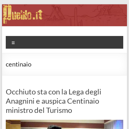
Salta
al
contenuto
Pueblo.it
Fabio Forte, ovvero: il richiamo della Foresta
Menu
centinaio
Occhiuto sta con la Lega degli
Anagnini e auspica Centinaio
ministro del Turismo