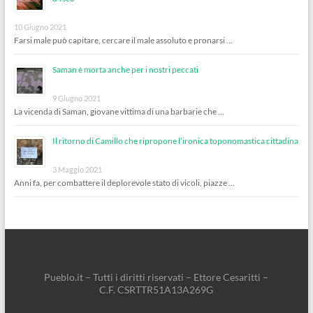
10 Giugno 2021
Farsi male può capitare, cercare il male assoluto e pronarsi …
Saman è morta anche per i nostri peccati
9 Giugno 2021
La vicenda di Saman, giovane vittima di una barbarie che …
Il ritorno di Camillo che ripropone l’ironica toponomastica cittadina
3 Maggio 2021
Anni fa, per combattere il deplorevole stato di vicoli, piazze …
Pueblo.it – Tutti i diritti riservati – Ettore Cesaritti –
C.F. CSRTTR51A13A269G