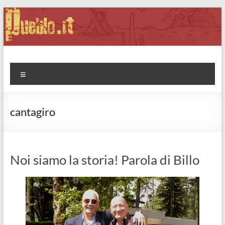
Salta
al
contenuto
Pueblo.it
Fabio Forte, ovvero: il richiamo della Foresta
Menu
cantagiro
Noi siamo la storia! Parola di Billo