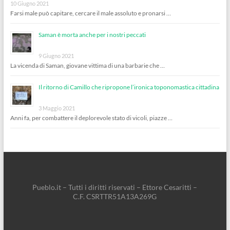
10 Giugno 2021
Farsi male può capitare, cercare il male assoluto e pronarsi …
Saman è morta anche per i nostri peccati
9 Giugno 2021
La vicenda di Saman, giovane vittima di una barbarie che …
Il ritorno di Camillo che ripropone l’ironica toponomastica cittadina
3 Maggio 2021
Anni fa, per combattere il deplorevole stato di vicoli, piazze …
Pueblo.it – Tutti i diritti riservati – Ettore Cesaritti –
C.F. CSRTTR51A13A269G