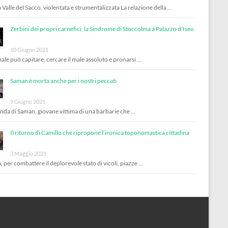
 Valle del Sacco, violentata e strumentalizzata La relazione della …
Zerbini dei propri carnefici, la Sindrome di Stoccolma a Palazzo d’Iseo
10 Giugno 2021
male può capitare, cercare il male assoluto e pronarsi …
Saman è morta anche per i nostri peccati
9 Giugno 2021
enda di Saman, giovane vittima di una barbarie che …
Il ritorno di Camillo che ripropone l’ironica toponomastica cittadina
3 Maggio 2021
, per combattere il deplorevole stato di vicoli, piazze …