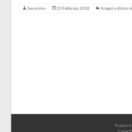
Geronimo
23 Febbraio 2018
Anagni e dintorn
Pueblo.it 
Cesari