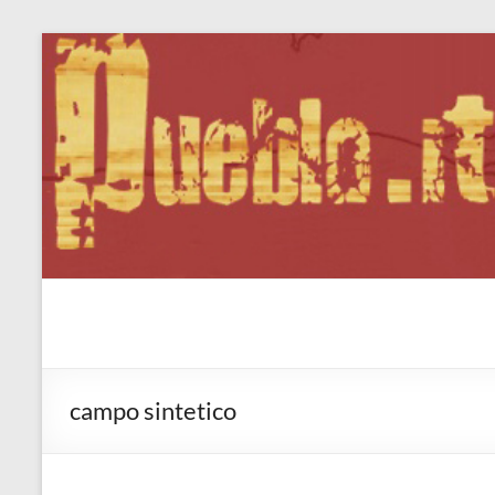
Salta
al
contenuto
Pueblo.it
Fabio Forte, ovvero: il richiamo della Foresta
campo sintetico