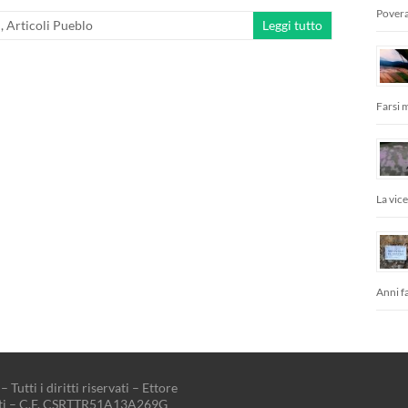
Povera
i
,
Articoli Pueblo
Leggi tutto
Farsi 
La vic
Anni fa
– Tutti i diritti riservati – Ettore
tti – C.F. CSRTTR51A13A269G