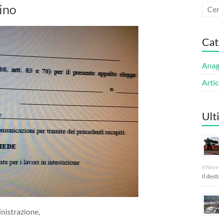
ino
Cat
Anagn
Artic
Ult
4 Nove
Il des
inistrazione,