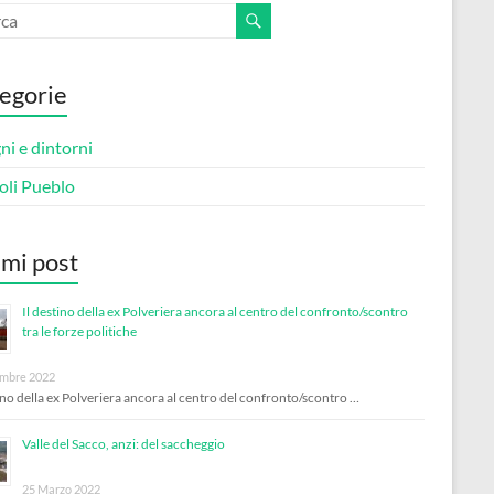
egorie
i e dintorni
oli Pueblo
imi post
Il destino della ex Polveriera ancora al centro del confronto/scontro
tra le forze politiche
mbre 2022
tino della ex Polveriera ancora al centro del confronto/scontro …
Valle del Sacco, anzi: del saccheggio
25 Marzo 2022