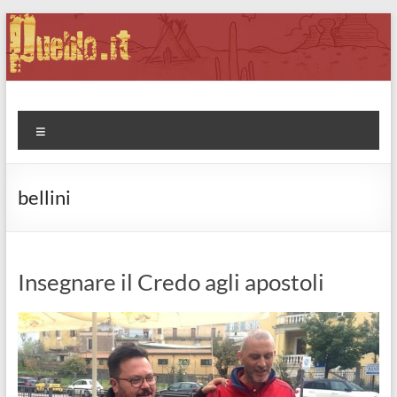
Salta
al
contenuto
Pueblo.it
Fabio Forte, ovvero: il richiamo della Foresta
Menu
bellini
Insegnare il Credo agli apostoli