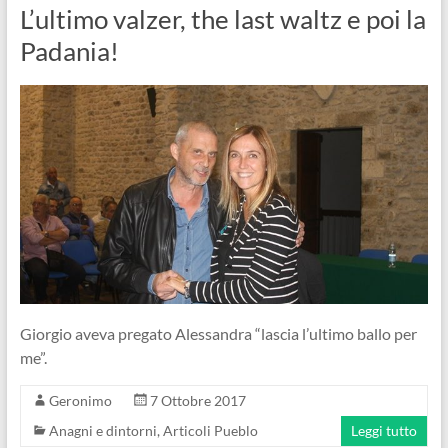
L’ultimo valzer, the last waltz e poi la
Padania!
Giorgio aveva pregato Alessandra “lascia l’ultimo ballo per
me”.
Geronimo
7 Ottobre 2017
Anagni e dintorni
,
Articoli Pueblo
Leggi tutto