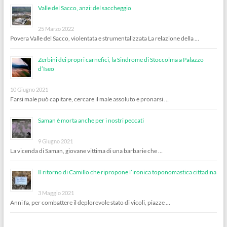
Valle del Sacco, anzi: del saccheggio
25 Marzo 2022
Povera Valle del Sacco, violentata e strumentalizzata La relazione della …
Zerbini dei propri carnefici, la Sindrome di Stoccolma a Palazzo
d’Iseo
10 Giugno 2021
Farsi male può capitare, cercare il male assoluto e pronarsi …
Saman è morta anche per i nostri peccati
9 Giugno 2021
La vicenda di Saman, giovane vittima di una barbarie che …
Il ritorno di Camillo che ripropone l’ironica toponomastica cittadina
3 Maggio 2021
Anni fa, per combattere il deplorevole stato di vicoli, piazze …