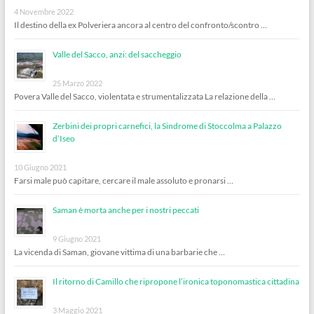
4 Novembre 2022
Il destino della ex Polveriera ancora al centro del confronto/scontro …
Valle del Sacco, anzi: del saccheggio
25 Marzo 2022
Povera Valle del Sacco, violentata e strumentalizzata La relazione della …
Zerbini dei propri carnefici, la Sindrome di Stoccolma a Palazzo
d’Iseo
10 Giugno 2021
Farsi male può capitare, cercare il male assoluto e pronarsi …
Saman è morta anche per i nostri peccati
9 Giugno 2021
La vicenda di Saman, giovane vittima di una barbarie che …
Il ritorno di Camillo che ripropone l’ironica toponomastica cittadina
3 Maggio 2021