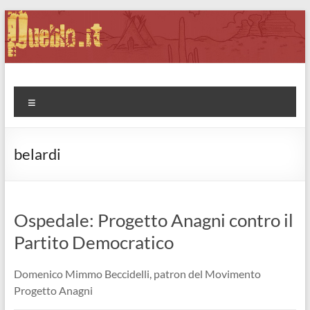
Salta
al
contenuto
Pueblo.it
Fabio Forte, ovvero: il richiamo della Foresta
Menu
belardi
Ospedale: Progetto Anagni contro il
Partito Democratico
Domenico Mimmo Beccidelli, patron del Movimento
Progetto Anagni